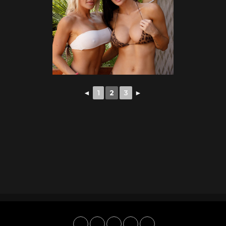
◄
1
2
3
►